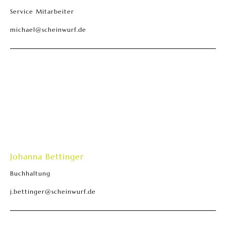
Service Mitarbeiter
michael@scheinwurf.de
Johanna Bettinger
Buchhaltung
j.bettinger@scheinwurf.de