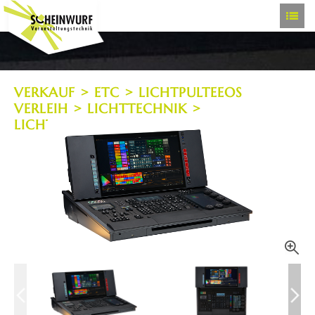
VERKAUF
>
ETC
>
LICHTPULTEEOS
VERLEIH
>
LICHTTECHNIK
>
LICHTSTEUERUNG